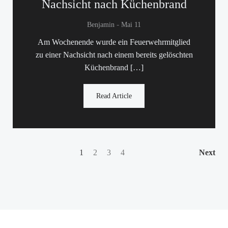
Nachsicht nach Küchenbrand
-
Benjamin
Mai 11
Am Wochenende wurde ein Feuerwehrmitglied
zu einer Nachsicht nach einem bereits gelöschten
Küchenbrand […]
Read Article
Posts
Posts
Po
Page
Page
Page
Page
1
2
3
4
Next
navigation
navigation
na