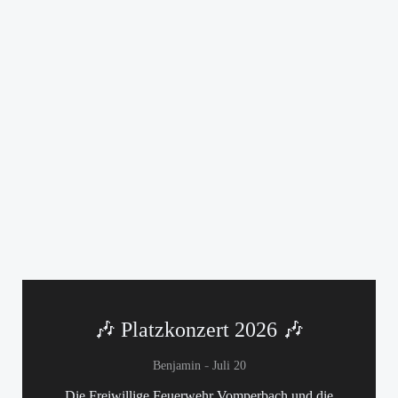
🎶 Platzkonzert 2026 🎶
-
Benjamin
Juli 20
Die Freiwillige Feuerwehr Vomperbach und die