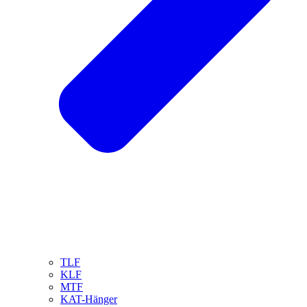
TLF
KLF
MTF
KAT-Hänger