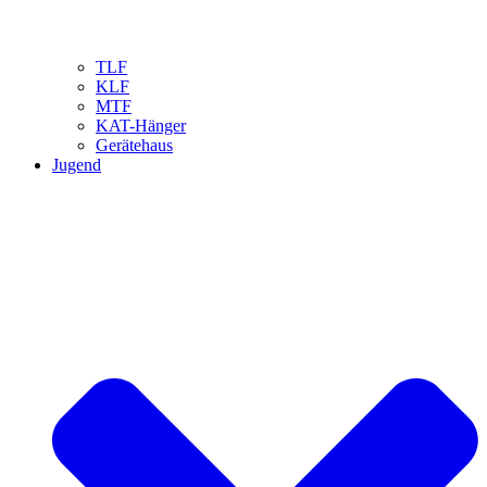
TLF
KLF
MTF
KAT-Hänger
Gerätehaus
Jugend